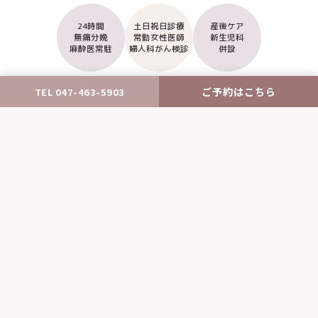
24時間
土日祝日診療
産後ケア
無痛分娩
常勤女性医師
新生児科
麻酔医常駐
婦人科がん検診
併設
ご予約はこちら
TEL 047-463-5903
Clinical departments / postnatal care
診療科・産後ケア
OurTeam
Obstetrics
医師・職員紹介
産科・妊婦検診